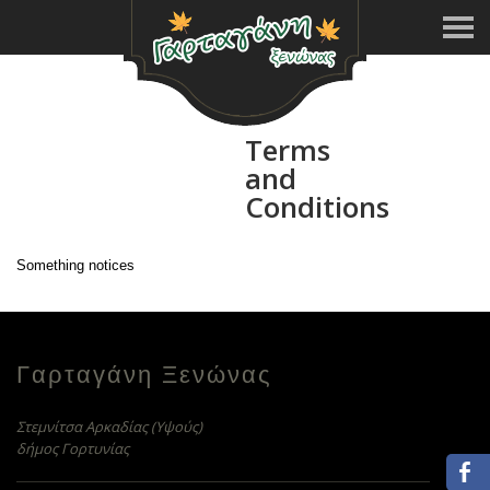
Terms
and
Conditions
Something notices
Γαρταγάνη Ξενώνας
Στεμνίτσα Αρκαδίας (Υψούς)
δήμος Γορτυνίας