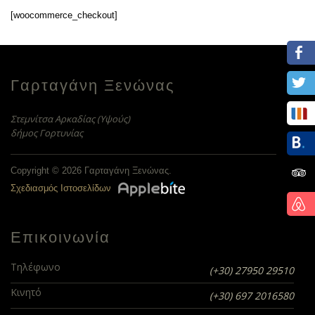
[woocommerce_checkout]
Γαρταγάνη Ξενώνας
Στεμνίτσα Αρκαδίας (Υψούς)
δήμος Γορτυνίας
Copyright © 2026 Γαρταγάνη Ξενώνας.
Σχεδιασμός Ιστοσελίδων
Επικοινωνία
Τηλέφωνο
(+30) 27950 29510
Κινητό
(+30) 697 2016580